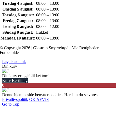
Tirsdag 4 august:
08:00 – 13:00
Onsdag 5 august:
08:00 – 13:00
Torsdag 6 august:
08:00 – 13:00
Fredag 7 august:
08:00 – 13:00
Lørdag 8 august:
08:00 – 12:00
Søndag 9 august:
Lukket
Mandag 10 august:
08:00 – 13:00
© Copyright 2026 | Glostrup Smørrebrød | Alle Rettigheder
Forbeholdes
Page load link
Din kurv
Din kurv er i øjeblikket tom!
Kurv
Bestilling
0
Denne hjemmeside benytter cookies. Her kan du se vores
Privatlivspolitik
OK
AFVIS
Go to Top