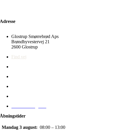
Adresse
Glostrup Smørrebrød Aps
Brøndbyvestervej 21
2600 Glostrup
Find vej
43 96 05 10
info@glostrupsmoerrebroed.dk
CVR-nr: 33392648
Persondatapolitik
Handelsbetingelser
Åbningstider
Mandag 3 august:
08:00 – 13:00