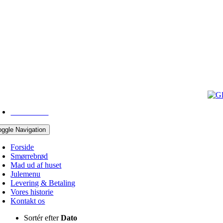
43 96 05 10
oggle Navigation
Forside
Smørrebrød
Mad ud af huset
Julemenu
Levering & Betaling
Vores historie
Kontakt os
Sortér efter
Dato