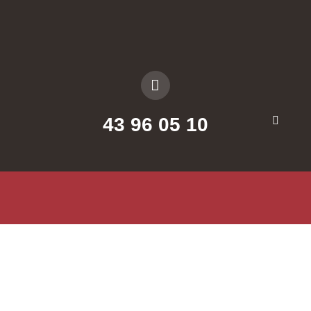
Skip
to
content
43 96 05 10