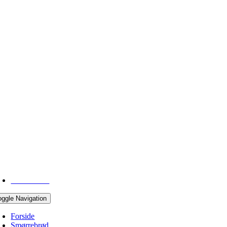
43 96 05 10
oggle Navigation
Forside
Smørrebrød