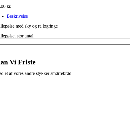
,00
kr.
Beskrivelse
llepølse med sky og rå løgringe
llepølse, stor antal
an Vi Friste
d et af vores andre stykker smørrebrød