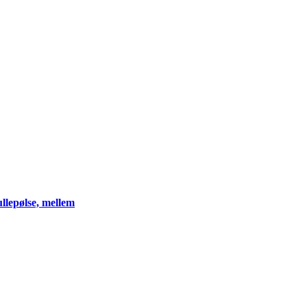
llepølse, mellem