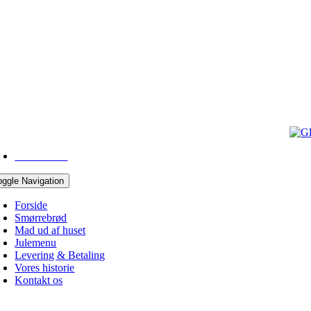
43 96 05 10
oggle Navigation
Forside
Smørrebrød
Mad ud af huset
Julemenu
Levering & Betaling
Vores historie
Kontakt os