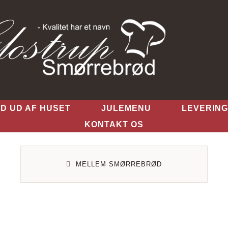
D UD AF HUSET
JULEMENU
LEVERING
KONTAKT OS
MELLEM SMØRREBRØD