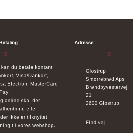
Betaling
Adresse
k kan du betale kontant
Glostrup
nkort, Visa/Dankort,
Smørrebrød Aps
isa Electron, MasterCard
Brøndbyvestervej
Pay.
21
ng online skal der
2600 Glostrup
afhentning eller
der ikke er tilknyttet
Find vej
ning til vores webshop.