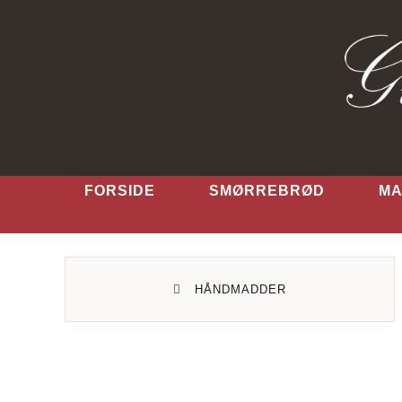
Skip
to
content
FORSIDE
SMØRREBRØD
MA
HÅNDMADDER