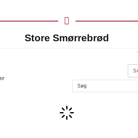
Store Smørrebrød
S
er