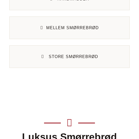
Smørrebrød
MELLEM SMØRREBRØD
Mad ud af huset
Julemenu
STORE SMØRREBRØD
Levering & Betaling
Vores historie
Kontakt os
Luksus Smørrebrød