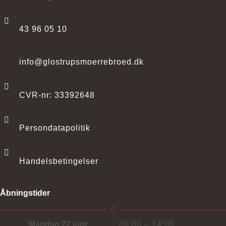
43 96 05 10
info@glostrupsmoerrebroed.dk
CVR-nr: 33392648
Persondatapolitik
Handelsbetingelser
Åbningstider
Mandag 22 juni:
08:00 – 14:00