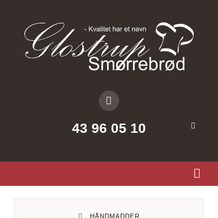
Skip
to
content
43 96 05 10
Togg
Navi
Forside
HÅNDMADDER