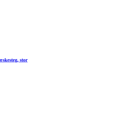
æskesteg, stor