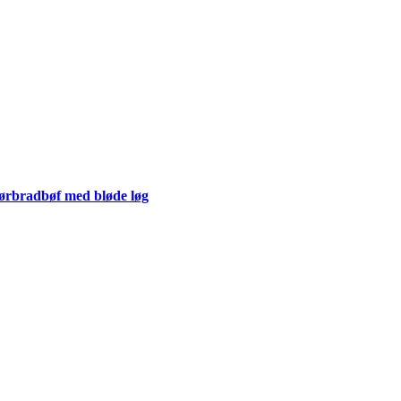
rbradbøf med bløde løg