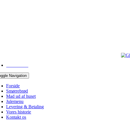
43 96 05 10
oggle Navigation
Forside
Smørrebrød
Mad ud af huset
Julemenu
Levering & Betaling
Vores historie
Kontakt os