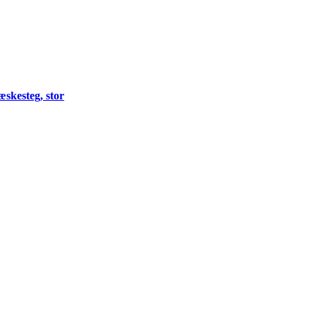
æskesteg, stor