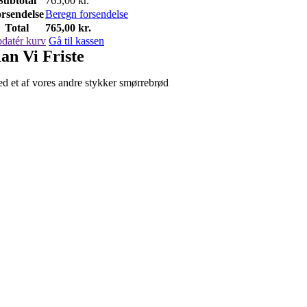
Subtotal
765,00
kr.
rsendelse
Beregn forsendelse
Total
765,00
kr.
datér kurv
Gå til kassen
an Vi Friste
d et af vores andre stykker smørrebrød