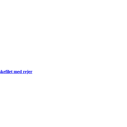
skefilet med rejer