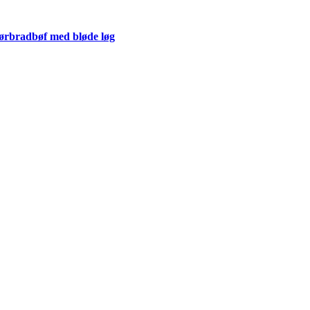
rbradbøf med bløde løg