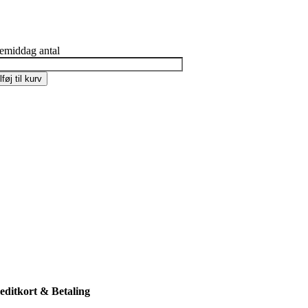
lemiddag antal
lføj til kurv
editkort & Betaling