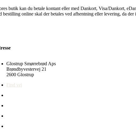
vores butik kan du betale kontant eller med Dankort, Visa/Dankort, eD
 bestilling online skal der betales ved afhentning eller levering, da der 
resse
Glostrup Smørrebrød Aps
Brøndbyvestervej 21
2600 Glostrup
Find vej
43 96 05 10
info@glostrupsmoerrebroed.dk
CVR-nr: 33392648
Persondatapolitik