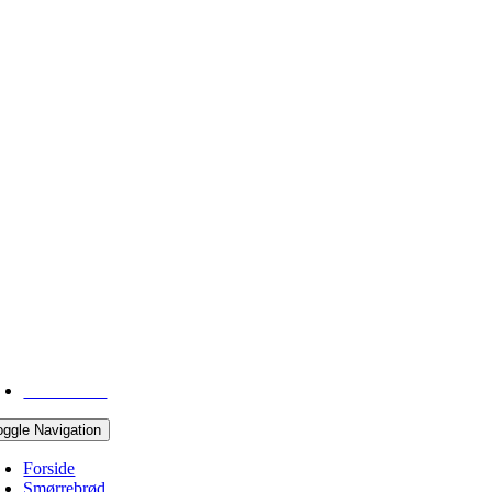
43 96 05 10
oggle Navigation
Forside
Smørrebrød