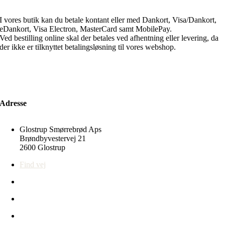
I vores butik kan du betale kontant eller med Dankort, Visa/Dankort,
eDankort, Visa Electron, MasterCard samt MobilePay.
Ved bestilling online skal der betales ved afhentning eller levering, da
der ikke er tilknyttet betalingsløsning til vores webshop.
Adresse
Glostrup Smørrebrød Aps
Brøndbyvestervej 21
2600 Glostrup
Find vej
43 96 05 10
info@glostrupsmoerrebroed.dk
CVR-nr: 33392648